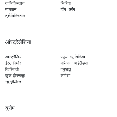
ताजिकिस्तान
सिरिया
तायवान
हाँग -काँग
तुर्कमिनिस्तान
ऑस्ट्रेलेशिया
आस्ट्रेलिया
पपुंआ न्यू गिनिआ
ईस्ट तिमोर
मरिआना आईलैंड्स
किरिबाती
वनुआतु
कुक द्वीपसमूह
समोआ
न्यू ज़ीलैण्ड
यूरोप