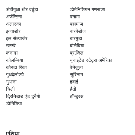
अंटीगुआ और बर्बुडा
डोमेनिशियन गणराज्य
अर्जेन्टिना
पनामा
अलास्का
बहामाज़
इक्वाडोर
बारबेडोज
इल सेल्वाजेर
बारमुडा
उरुग्वे
बोलेविया
कनाड़ा
ब्राजि़ल
कोलम्बिया
युनाइटेड स्टेट्स अमेरिका
कोस्टा रिका
वेनेज़ुला
गुअदेलोउपे
सुरिनाम
गुआना
हवाई
चिली
हैती
ट्रिनिडाड एंड टुबैगो
हॉन्डुरस
डोमिशिया
एशिया