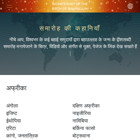
BICENTENARY OF THE
BIRTH OF BAHÁ’U’LLÁH
समारोह की कहानियाँ
नीचे आप, विश्वभर के कई बहाई समुदायों द्वारा बहाउल्लाह के जन्म के द्वीशताब्दी
समारोह मनायेजाने के चित्र, विडियो और संगीत से युक्त, पेजेज के लिंक देख सखते हैं
|
अफ्रीका
अंगोला
दक्षिण अफ्रीका
इजिप्ट
नाइजीरिया
ईथोपिया
नामिबिया
एरिटा
बर्किना फासो
कांगो, जनतांत्रिक
बोट्सवाना