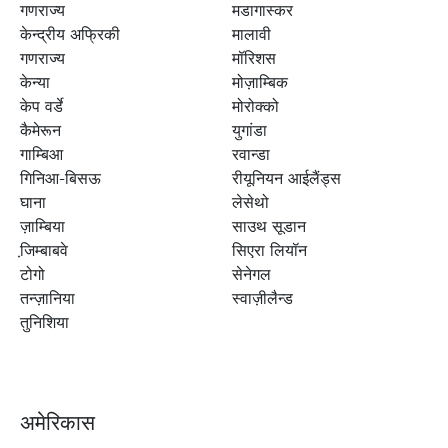
गणराज्य
मडागास्कर
केन्द्रीय अफ्रिकी
मालावी
गणराज्य
मॉरिशस
केन्या
मोज़ाम्बिक
केप वर्डे
मोरोक्को
कैमेरून
युगांडा
गाम्बिआ
रवान्डा
गिनिआ-बिसऊ
रीयूनियन आईलैंड्स
घाना
लेसेथो
ज़ाम्बिया
साउथ सूडान
जि़म्बाबवे
सिएरा लियॉन
टोगो
सेनेगल
तन्ज़ानिया
स्वाज़ीलैन्ड
तुनिशिया
अमेरिकास