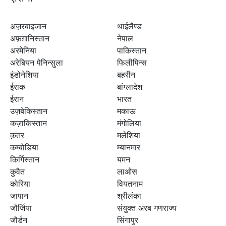
अज़रबाइजान
थाईलैण्ड
अफ़ग़ानिस्तान
नेपाल
अरमेनिया
पाकिस्तान
अरेबियन पेनिन्सुला
फिलीपिन्स
इंडोनेशिया
बहरीन
ईराक
बांग्लादेश
ईरान
भारत
उज़बेकिस्तान
मकाऊ
कज़ाकिस्तान
मंगोलिया
क़तर
मलेशिया
कम्बोडिया
म्यानमार
किर्गिस्तान
यमन
कुवैत
लाओस
कोरिया
वियतनाम
जापान
श्रीलंका
जौर्जिया
संयुक्त अरब गणराज्य
जौर्डन
सिंगापुर