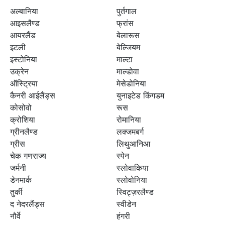
अल्बानिया
पुर्तगाल
आइसलैण्ड
फ्रांस
आयरलैंड
बेलारूस
इटली
बेल्जियम
इस्टोनिया
माल्टा
उक्रेन
माल्डोवा
ऑस्ट्रिया
मेसेडोनिया
कैनरी आईलैंड्स
युनाइटेड किंगडम
कोसोवो
रूस
क्रोशिया
रोमानिया
ग्रीनलैण्ड
लक्जमबर्ग
ग्रीस
लिथुआनिआ
चेक गणराज्य
स्पेन
जर्मनी
स्लोवाकिया
डेनमार्क
स्लोवोनिया
तुर्की
स्विट्ज़रलैण्ड
द नेदरलैंड्स
स्वीडेन
नौर्वे
हंगरी